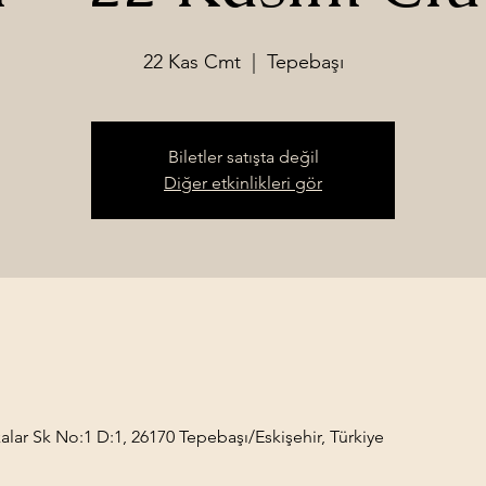
22 Kas Cmt
  |  
Tepebaşı
Biletler satışta değil
Diğer etkinlikleri gör
alar Sk No:1 D:1, 26170 Tepebaşı/Eskişehir, Türkiye