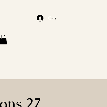
Giriş
ons 27