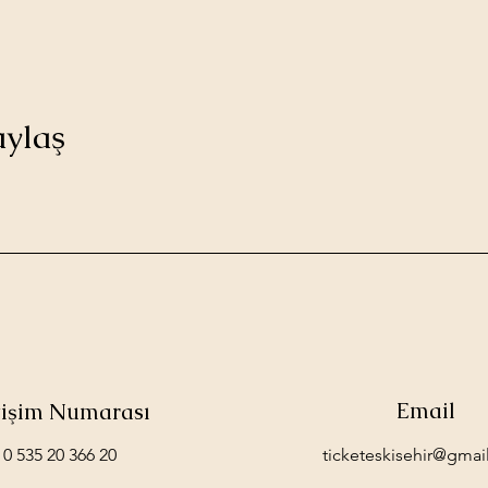
aylaş
Email
etişim Numarası
0 535 20 366 20
ticketeskisehir@gmai