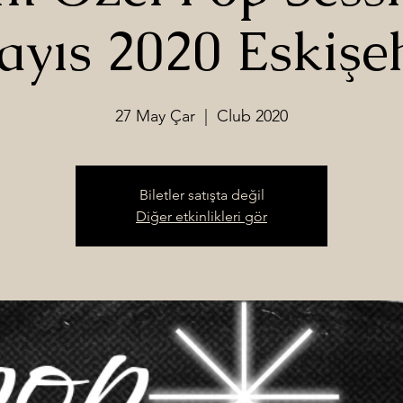
yıs 2020 Eskişe
27 May Çar
  |  
Club 2020
Biletler satışta değil
Diğer etkinlikleri gör