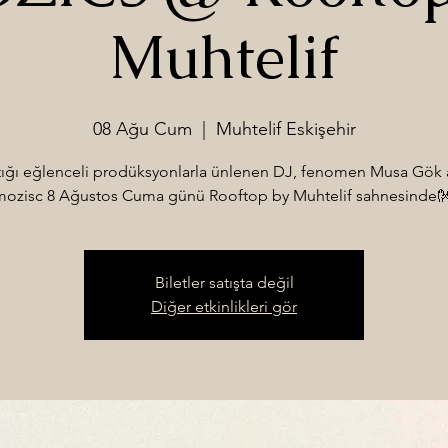
Muhtelif
08 Ağu Cum
  |  
Muhtelif Eskişehir
ığı eğlenceli prodüksyonlarla ünlenen DJ, fenomen Musa Gök 
ozisc 8 Ağustos Cuma günü Rooftop by Muhtelif sahnesinde
Biletler satışta değil
Diğer etkinlikleri gör