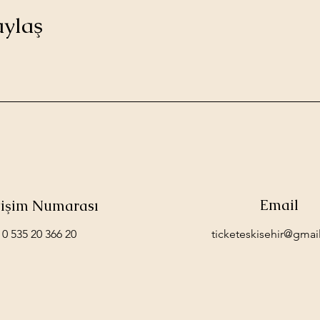
aylaş
Email
etişim Numarası
0 535 20 366 20
ticketeskisehir@gmai