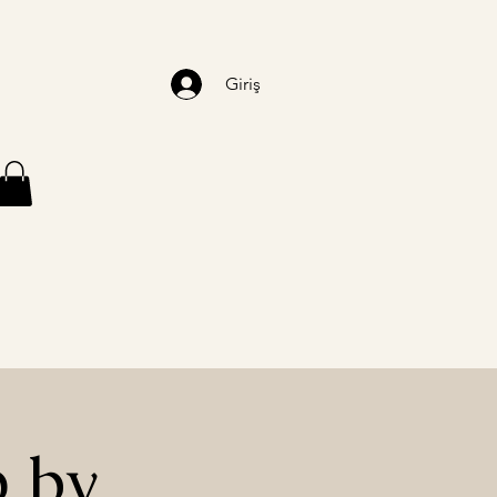
Giriş
 by