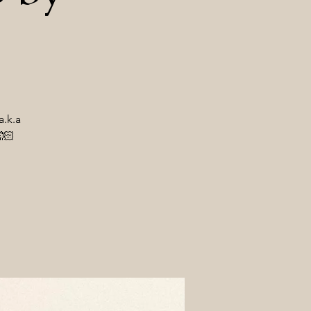
a.k.a
🏻