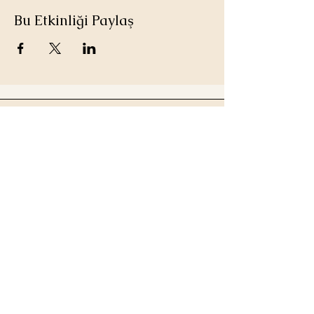
Bu Etkinliği Paylaş
Address
Eskişehir
İletişim Numarası
0 535 20 366 20